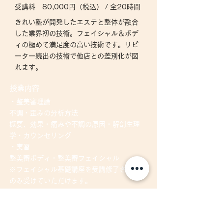
受講料 80,000円（税込） / 全20時間
きれい塾が開発したエステと整体が融合
した業界初の技術。フェイシャル＆ボデ
ィの極めて満足度の高い技術です。リピ
ーター続出の技術で他店との差別化が図
れます。
授業内容
・整美審理論
不調・歪みの分析方法
概要、効果・痛みや不調の原因・解剖生理
学・カウンセリング
・実習
整美審ボディ・整美審フェイシャル
​※フェイシャル基礎講座を受講修了された方
のみ受けていただけます。