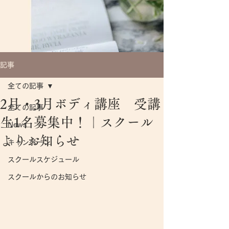
記事
全ての記事
2月・3月ボディ講座 受講
全ての記事
生1名募集中！｜スクール
News
よりお知らせ
キャンペーン
スクールスケジュール
スクールからのお知らせ